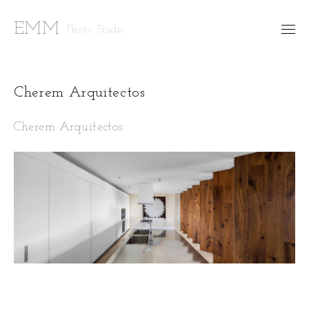
EMM
Photo Studio
⯆
FOTO ESTUDIO
Cherem Arquitectos
TRABAJO PERSONAL
Cherem Arquitectos
FINE ARTS
⯆
CONTACTO