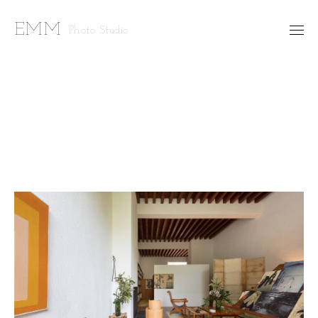
EMM
Photo Studio
⯆
FOTO ESTUDIO
TRABAJO PERSONAL
FINE ARTS
⯆
CONTACTO