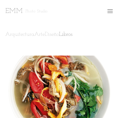
EMM
Photo Studio
⯆
FOTO ESTUDIO
Arquitectura
Arte
Diseño
Libros
TRABAJO PERSONAL
FINE ARTS
⯆
CONTACTO